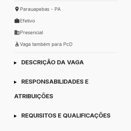
Parauapebas - PA
Local de trabalho: Parauapebas - PA
Efetivo
Tipo de vaga: Efetivo
Presencial
Modelo de trabalho: Presencial
Vaga também para PcD
Vaga também para PcD
Ir para candidatura
DESCRIÇÃO DA VAGA
RESPONSABILIDADES E
ATRIBUIÇÕES
REQUISITOS E QUALIFICAÇÕES